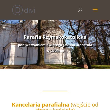
Parafia Rzymskokatolicka
pod wezwaniem Świętego Jakuba Apostoła
w Lublinie
Kancelaria parafialna
(wejście od
strony kościoła)