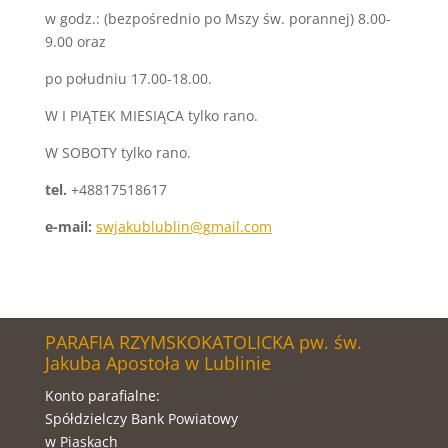
w godz.: (bezpośrednio po Mszy św. porannej) 8.00-
9.00 oraz
po południu 17.00-18.00.
W I PIĄTEK MIESIĄCA tylko rano.
W SOBOTY tylko rano.
tel.
+48817518617
e-mail:
swjakublublin@gmail.com
PARAFIA RZYMSKOKATOLICKA pw. św.
Jakuba Apostoła w Lublinie
Konto parafialne:
Spółdzielczy Bank Powiatowy
w Piaskach