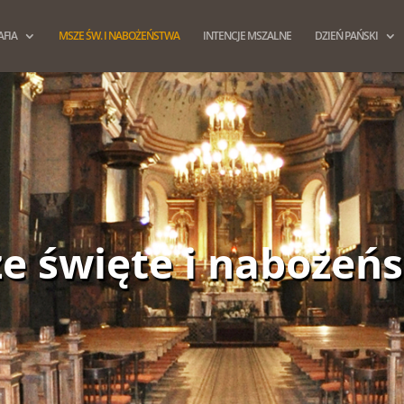
AFIA
MSZE ŚW. I NABOŻEŃSTWA
INTENCJE MSZALNE
DZIEŃ PAŃSKI
e święte i nabożeń