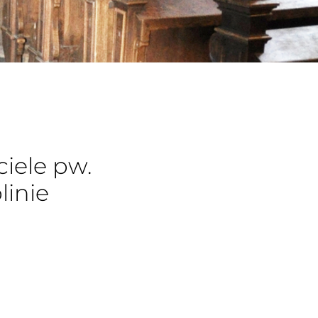
iele pw.
linie