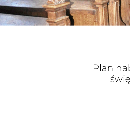
Plan na
świę