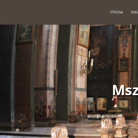
STRONA
PAR
Msz